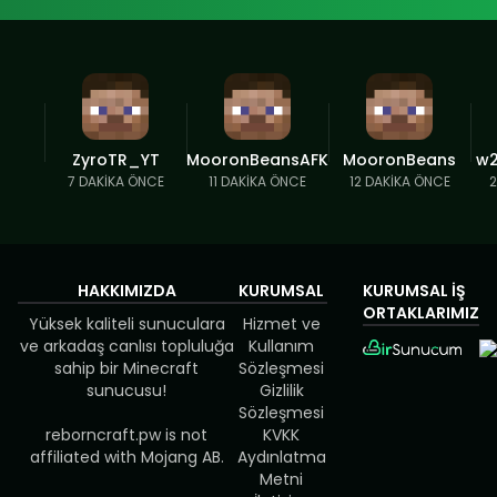
ZyroTR_YT
MooronBeansAFK
MooronBeans
w2
7 DAKIKA ÖNCE
11 DAKIKA ÖNCE
12 DAKIKA ÖNCE
2
HAKKIMIZDA
KURUMSAL
KURUMSAL İŞ
ORTAKLARIMIZ
Yüksek kaliteli sunuculara
Hizmet ve
ve arkadaş canlısı topluluğa
Kullanım
sahip bir Minecraft
Sözleşmesi
sunucusu!
Gizlilik
Sözleşmesi
reborncraft.pw is not
KVKK
affiliated with Mojang AB.
Aydınlatma
Metni