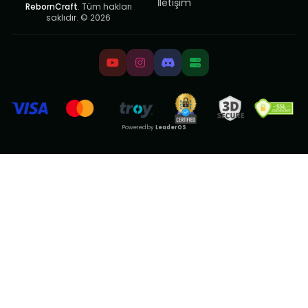
İletişim
RebornCraft
. Tüm hakları
saklıdır. © 2026
Powered by
LeaderOS