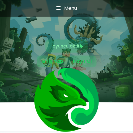
Menu
-
oyuncu aktif
Giriş Yap
Kayıt Ol